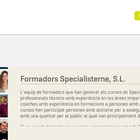
Formadors Specialisterne, S.L.
L'equip de formadors que han generat els cursos de Spec
professionals tècnics amb experiència en les àrees impart
coaches amb experiència en formacions a persones amb a
cursos han participat persones amb autisme per a assegu
amb una qualitat per al públic al qual van principalment d
El equipo de formadores que han generado los cursos de 
profesionales técnicos con experiencia en las áreas impar
psicólogos y coaches con experiencia en formaciones a 