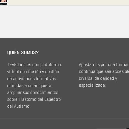
la creación de los cursos han participado personas con a
contenidos cumplen con una calidad para el público al qu
QUIÉN SOMOS?
Apostamos por una forma
TEAEduca es una plataforma
continua que sea accesibl
virtual de difusión y gestión
diversa, de calidad y
de actividades formativas
especializada.
dirigidas a quién quiera
ampliar sus conocimientos
sobre Trastorno del Espectro
del Autismo.