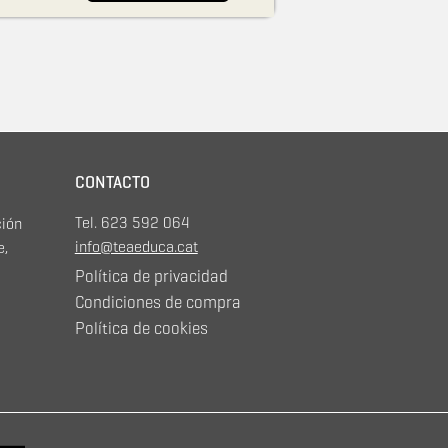
utismo para asegurar que los
e van principalmente destinados.
CONTACTO
Tel. 623 592 064
ción
info@teaeduca.cat
e,
Política de privacidad
Condiciones de compra
Política de cookies