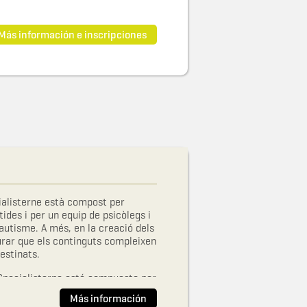
Más información e inscripciones
ialisterne està compost per
ides i per un equip de psicòlegs i
utisme. A més, en la creació dels
rar que els continguts compleixen
estinats.
Specialisterne está compuesto por
tidas y por un equipo de
Más información
personas con autismo. Además, en