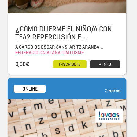
¿CÓMO DUERME EL NIÑO/A CON
TEA? REPERCUSIÓN E...
A CARGO DE ÒSCAR SANS, ARITZ ARANBA...
FEDERACIÓ CATALANA D'AUTISME
0,00€
INSCRÍBETE
+ INFO
ONLINE
2 horas