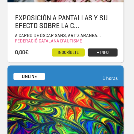
EXPOSICIÓN A PANTALLAS Y SU
EFECTO SOBRE LA C...
A CARGO DE ÒSCAR SANS, ARITZ ARANBA...
FEDERACIÓ CATALANA D'AUTISME
0,00€
INSCRÍBETE
+ INFO
ONLINE
1 horas