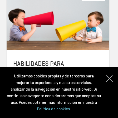
HABILIDADES PARA
DESARROLLAR EL LENGUAJE
Utilizamos cookies propias y de terceros para
A CARGO DE VÍCTOR RODRÍGUEZ
mejorar tu experiencia y nuestros servicios,
LOVAAS FOUNDATION FUNDACIÓN
analizando la navegación en nuestro sitio web. Si
35,00€
INSCRÍBETE
+ INFO
continuas navegante consideraremos que aceptas su
uso. Puedes obtener más información en nuestra
Política de cookies.
ONLINE
3 horas