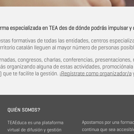
orma especializada en TEA des de dónde podrás impulsar y d
tas formativas de todas las entidades, centros especializ
rritorio catalán lleguen al mayor número de personas posibl
jornadas, congresos, charlas, conferencias, presentaciones
tás organizando alguna de estas actividades, promociónal
) que te facilite la gestión.
¡Regístrate como organizador/a
y
QUIÉN SOMOS?
Apostamos por una forma
TEAEduca es una plataforma
continua que sea accesibl
virtual de difusión y gestión