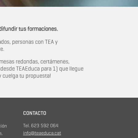
ifundir tus formaciones.
ados, personas con TEA y
e.
, mesas redondas, certámenes,
a desde TEAEduca para 1) que llegue
 cuelga tu propuesta!
CONTACTO
Tel. 623 592 064
ción
info@teaeduca.cat
e,