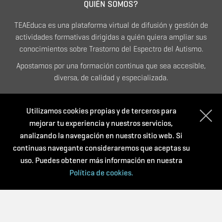
QUIÉN SOMOS?
TEAEduca es una plataforma virtual de difusión y gestión de
actividades formativas dirigidas a quién quiera ampliar sus
conocimientos sobre Trastorno del Espectro del Autismo.
Apostamos por una formación continua que sea accesible,
diversa, de calidad y especializada.
CONTACTO
Utilizamos cookies propias y de terceros para
mejorar tu experiencia y nuestros servicios,
Tel. 623 592 064
analizando la navegación en nuestro sitio web. Si
info@teaeduca.cat
continuas navegante consideraremos que aceptas su
Política de privacidad
uso. Puedes obtener más información en nuestra
Condiciones de compra
Política de cookies.
Política de cookies
Con el soporte de: