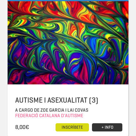
AUTISME I ASEXUALITAT (3)
A CARGO DE ZOE GARCIA I LAI COVAS
FEDERACIÓ CATALANA D'AUTISME
8,00€
INSCRÍBETE
+ INFO