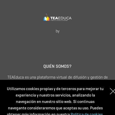
by
QUIÉN SOMOS?
TEAEduca es una plataforma virtual de difusión y gestión de
actividades formativas dirigidas a quién quiera ampliar sus
Utilizamos cookies propias y de terceros para mejorar tu
conocimientos sobre Trastorno del Espectro del Autismo.
experiencia y nuestros servicios, analizando la
Apostamos por una formación continua que sea accesible,
navegación en nuestro sitio web. Si continuas
diversa, de calidad y especializada.
navegante consideraremos que aceptas su uso. Puedes
obtener más información en nuestra
Política de cookies.