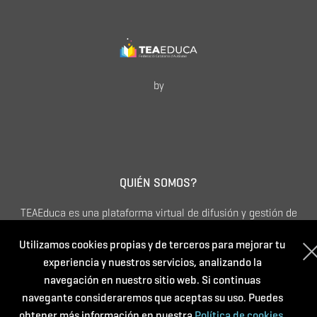
by
QUIÉN SOMOS?
TEAEduca es una plataforma virtual de difusión y gestión de
actividades formativas dirigidas a quién quiera ampliar sus
Utilizamos cookies propias y de terceros para mejorar tu
conocimientos sobre Trastorno del Espectro del Autismo.
experiencia y nuestros servicios, analizando la
Apostamos por una formación continua que sea accesible,
navegación en nuestro sitio web. Si continuas
diversa, de calidad y especializada.
navegante consideraremos que aceptas su uso. Puedes
obtener más información en nuestra
Política de cookies.