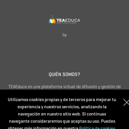
by
QUIÉN SOMOS?
TEAEduca es una plataforma virtual de difusión y gestión de
actividades formativas dirigidas a quién quiera ampliar sus
Utilizamos cookies propias y de terceros para mejorar tu
conocimientos sobre Trastorno del Espectro del Autismo.
experiencia y nuestros servicios, analizando la
Apostamos por una formación continua que sea accesible,
navegación en nuestro sitio web. Si continuas
diversa, de calidad y especializada.
navegante consideraremos que aceptas su uso. Puedes
obtener más información en nuestra
Política de cookies.